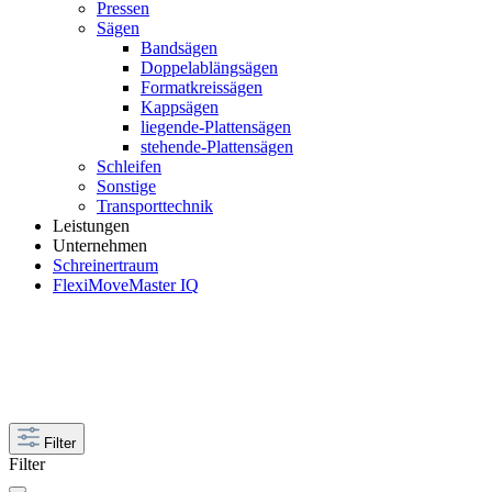
Pressen
Sägen
Bandsägen
Doppelablängsägen
Formatkreissägen
Kappsägen
liegende-Plattensägen
stehende-Plattensägen
Schleifen
Sonstige
Transporttechnik
Leistungen
Unternehmen
Schreinertraum
FlexiMoveMaster IQ
Filter
Filter