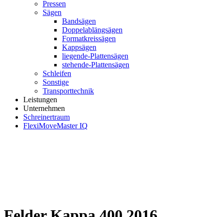
Pressen
Sägen
Bandsägen
Doppelablängsägen
Formatkreissägen
Kappsägen
liegende-Plattensägen
stehende-Plattensägen
Schleifen
Sonstige
Transporttechnik
Leistungen
Unternehmen
Schreinertraum
FlexiMoveMaster IQ
Felder Kappa 400 2016