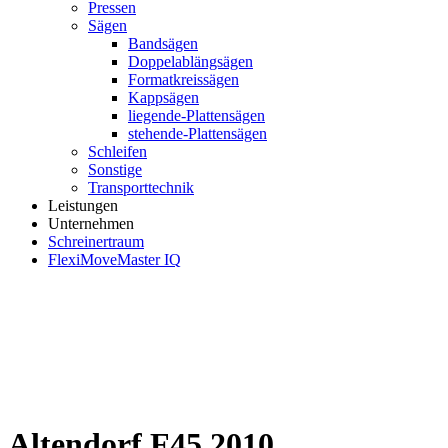
Pressen
Sägen
Bandsägen
Doppelablängsägen
Formatkreissägen
Kappsägen
liegende-Plattensägen
stehende-Plattensägen
Schleifen
Sonstige
Transporttechnik
Leistungen
Unternehmen
Schreinertraum
FlexiMoveMaster IQ
Altendorf F45 2010